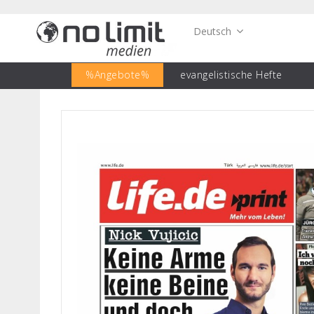
Deutsch
%Angebote%
evangelistische Hefte